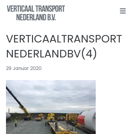
N
A
V
I
G
VERTICAALTRANSPORT
A
T
I
NEDERLANDBV(4)
O
N
29 Januar 2020