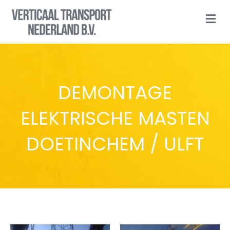
N
A
V
I
G
A
T
I
DEMONTAGE
O
N
ELEKTRISCHE MASTEN
DOETINCHEM / ULFT