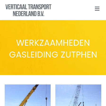
N
A
V
I
G
A
T
I
WERKZAAMHEDEN
O
N
GASLEIDING ZUTPHEN